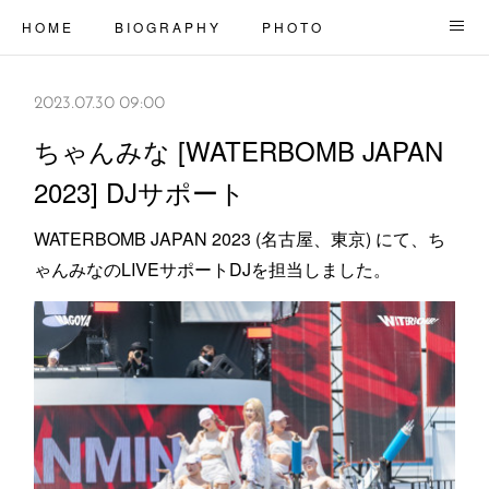
H O M E
B I O G R A P H Y
P H O T O
S U B O R G A N S
C O N T A C T
2023.07.30 09:00
ちゃんみな [WATERBOMB JAPAN
2023] DJサポート
WATERBOMB JAPAN 2023 (名古屋、東京) にて、ち
ゃんみなのLIVEサポートDJを担当しました。