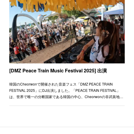
[The Freedom Radio OFFICIAL EVENT "MOTHER BOX"] 出演
The Freedom Radio 初開催のローンチイベント「MOTHER BOX」に出
演しました。Venue：ZERO-SITE Takanawa gateway (2025年7月末ま
での期間限定営業)https://zerositetgw.com/
[DMZ Peace Train Music Festival 2025] 出演
韓国のCheorwonで開催された音楽フェス「DMZ PEACE TRAIN
FESTIVAL 2025」にDJ出演しました。「PEACE TRAIN FESTIVAL」
は、世界で唯一の分断国家である韓国の中心、Cheorwonの非武装地…