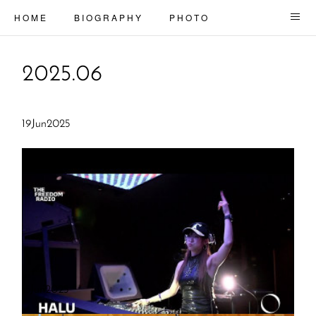
H O M E
B I O G R A P H Y
P H O T O
S U B O R G A N S
C O N T A C T
2025
.
06
19
Jun
2025
15
Jun
2025